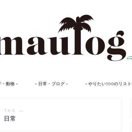
ぎ・動物－
－日常・ブログ－
－やりたい100のリス
 TAG ―
日常