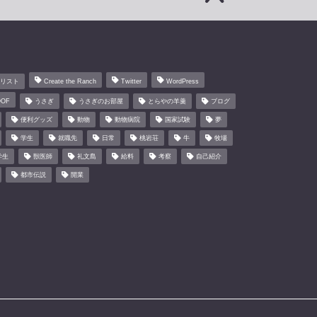
のリスト
Create the Ranch
Twitter
WordPress
OF
うさぎ
うさぎのお部屋
とらやの羊羹
ブログ
便利グッズ
動物
動物病院
国家試験
夢
学生
就職先
日常
桃岩荘
牛
牧場
学生
獣医師
礼文島
給料
考察
自己紹介
都市伝説
開業