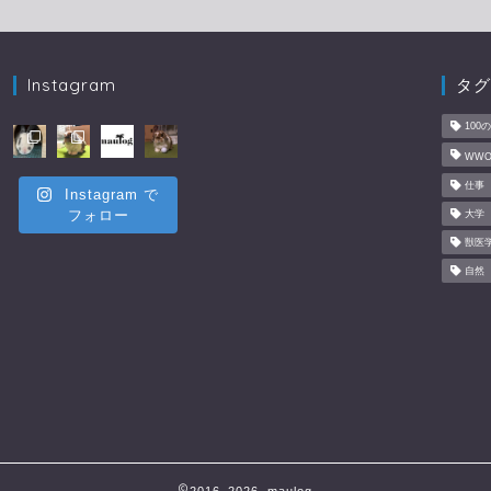
Instagram
タグ
100
WWO
仕事
Instagram で
フォロー
大学
獣医
自然