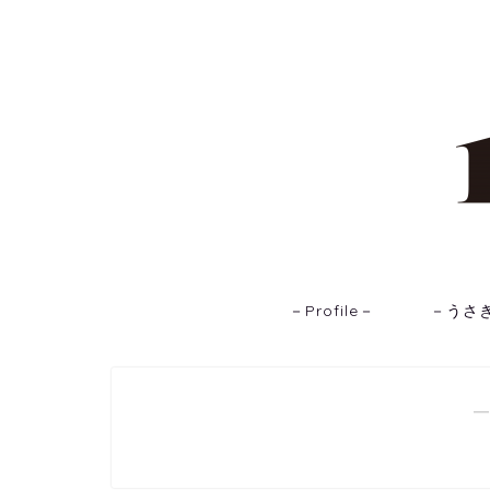
－Profile－
－うさ
―