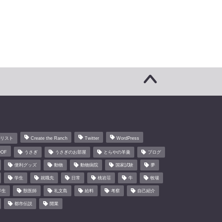
のリスト
Create the Ranch
Twitter
WordPress
OF
うさぎ
うさぎのお部屋
とらやの羊羹
ブログ
便利グッズ
動物
動物病院
国家試験
夢
学生
就職先
日常
桃岩荘
牛
牧場
学生
獣医師
礼文島
給料
考察
自己紹介
都市伝説
開業