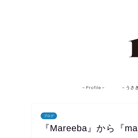
－Profile－
－うさ
ブログ
『Mareeba』から『ma