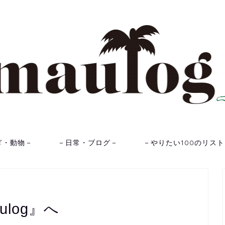
ぎ・動物－
－日常・ブログ－
－やりたい100のリス
ulog』へ