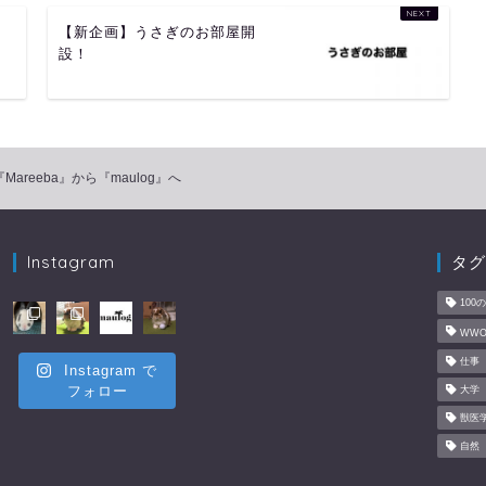
【新企画】うさぎのお部屋開
設！
『Mareeba』から『maulog』へ
Instagram
タグ
100
WWO
仕事
Instagram で
フォロー
大学
獣医
自然