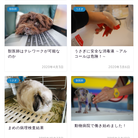
獣医師
うさぎ
獣医師はテレワークが可能な
うさぎに安全な消毒液 ∼アル
のか
コールは危険！∼
2020年4月3日
2020年3月6日
うさぎ
獣医師
動物病院で働き始めました！
まめの病理検査結果