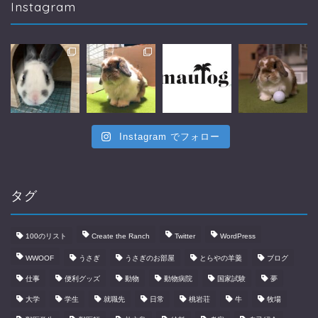
Instagram
Instagram でフォロー
－Profile－
タグ
－うさぎ・動物－
100のリスト
Create the Ranch
Twitter
WordPress
－日常・ブログ－
WWOOF
うさぎ
うさぎのお部屋
とらやの羊羹
ブログ
仕事
便利グッズ
動物
動物病院
国家試験
夢
－やりたい100のリスト－
大学
学生
就職先
日常
桃岩荘
牛
牧場