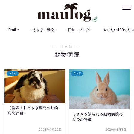
－Profile－
－うさぎ・動物－
－日常・ブログ－
－やりたい100のリ
― TAG ―
動物病院
うさぎ
うさぎ
【発表！】うさぎ専門の動物
病院計画！
うさぎを診られる動物病院の
５つの特徴
2023年1月20日
2020年4月8日