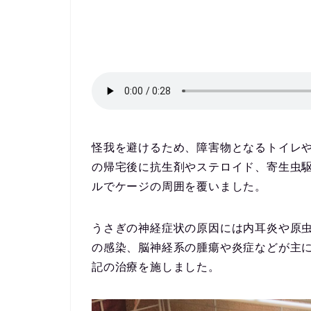
怪我を避けるため、障害物となるトイレ
の帰宅後に抗生剤やステロイド、寄生虫
ルでケージの周囲を覆いました。
うさぎの神経症状の原因には
内耳炎
や原
の感染、
脳神経系の腫瘍や炎症
などが主
記の治療を施しました。