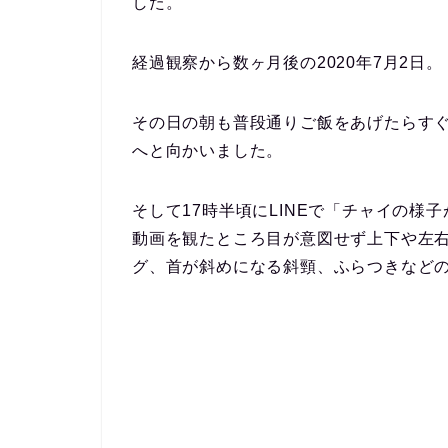
した。
経過観察から数ヶ月後の2020年7月2日。
その日の朝も普段通りご飯をあげたらす
へと向かいました。
そして17時半頃にLINEで「チャイの
動画を観たところ
目が意図せず上下や左
グ
、
首が斜めになる斜頸
、
ふらつき
など