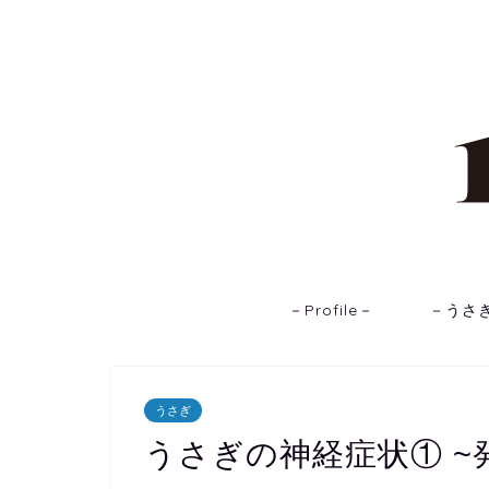
－Profile－
－うさ
うさぎ
うさぎの神経症状① ~