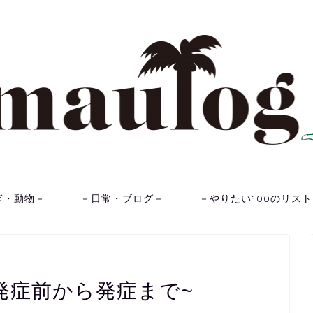
ぎ・動物－
－日常・ブログ－
－やりたい100のリス
発症前から発症まで~