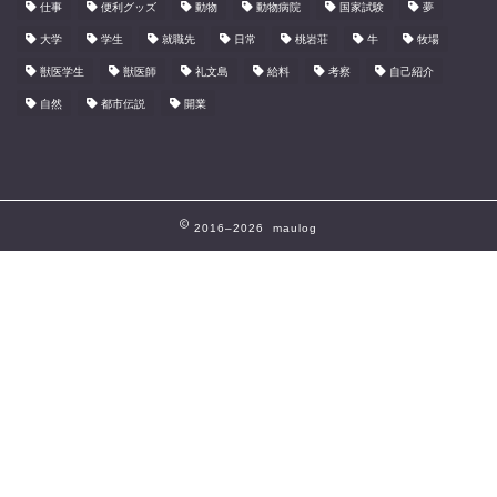
仕事
便利グッズ
動物
動物病院
国家試験
夢
大学
学生
就職先
日常
桃岩荘
牛
牧場
獣医学生
獣医師
礼文島
給料
考察
自己紹介
自然
都市伝説
開業
2016–2026 maulog