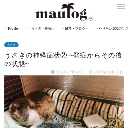
－Profile－
－うさぎ・動物－
－日常・ブログ－
－やりたい100のリ
うさぎ
うさぎの神経症状② ~発症からその後
の状態~
2020年7月12日
/
2020年10月18日