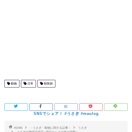
動物
日常
獣医師
HOME
－うさぎ・動物に関する記事－
うさぎ
うさぎの神経症状② ~発症からその後の状態~