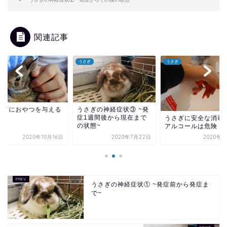
関連記事
ぎ
うさぎ
うさぎ
さぎにおやつを与える
うさぎの神経症状③ ~発
スク
症1週間後から現在まで
うさぎに安全な消毒液
の状態~
アルコールは危険！
2020年10月16日
2020年7月22日
2020年3
うさぎの神経症状① ~発症前から発症ま
で~