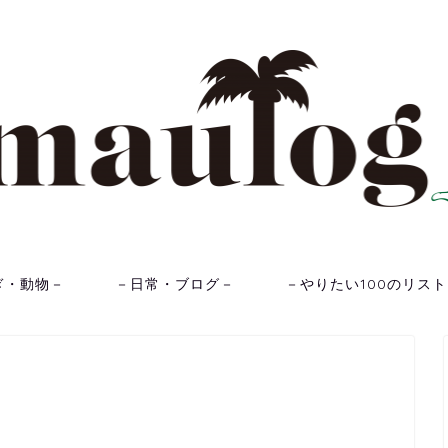
ぎ・動物－
－日常・ブログ－
－やりたい100のリス