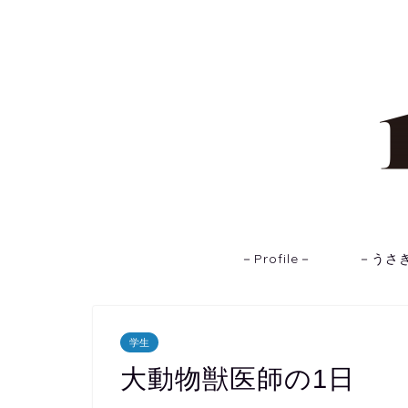
－Profile－
－うさ
学生
大動物獣医師の1日