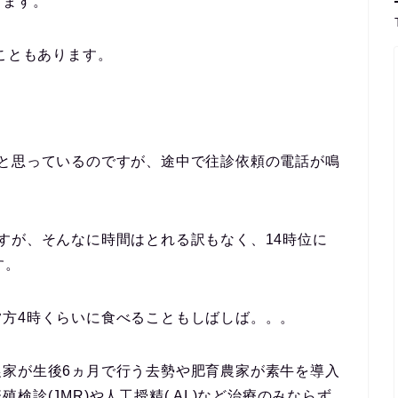
ります。
ることもあります。
いと思っているのですが、途中で往診依頼の電話が鳴
すが、そんなに時間はとれる訳もなく、14時位に
す。
方4時くらいに食べることもしばしば。。。
家が生後6ヵ月で行う
去勢
や肥育農家が素牛を導入
殖検診(JMR)
や
人工授精( AI )
など治療のみならず