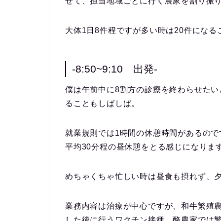
せて、担当地域ごとに行く農家を割り振
大体1日8件程ですが多い時は20件にな
-8:50~9:10 出発-
僕は午前中に8割方の診療を終わらせた
ることもしばしば。
就業規則では1時間の休憩時間があるので
平均30分程の昼休憩をとる感じになりま
めちゃくちゃ忙しい時は昼食も摂れず、夕
業務内容は治療が中心ですが、和牛繁殖農
した後に行う
ワクチン接種
、酪農家では
繁